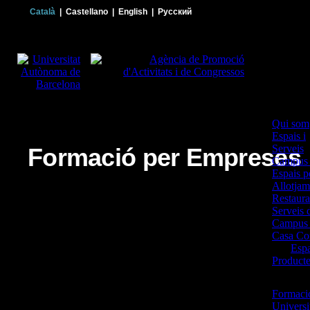
Català
|
Castellano
|
English
|
Русский
Qui som
Espais i
Serveis
Formació per Empreses
Campus d
Espais pe
Allotjam
Restaura
Serveis 
Campus 
Casa Con
Espa
Product
Formaci
Universi