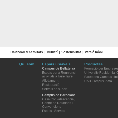
Calendari d'Activitats
|
Butlletí
|
Sostenibilitat
|
Versió mòbil
Qui som
Espais i Serveis
Productes
Campus de Bellaterra
Formació per Emprese
Espais per a Reunions i
University Residential
activitats a l'aire lliure
Barcelona Campus Hol
Allotjament
UAB Campus Plató
Restauració
Serveis de suport
Campus de Barcelona
Casa Convalescència,
Centre de Reunions i
Convencions
Espais i Serveis