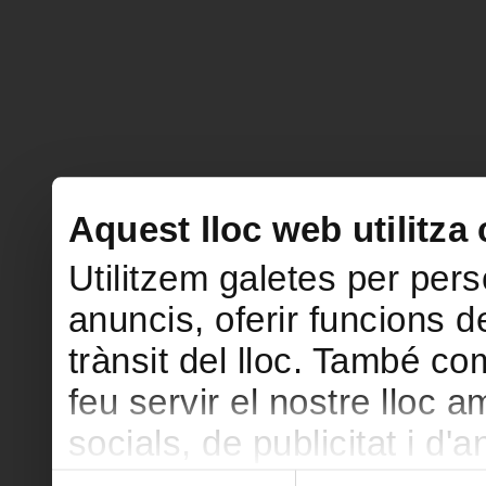
Aquest lloc web utilitza
Utilitzem galetes per perso
anuncis, oferir funcions de
trànsit del lloc. També c
feu servir el nostre lloc 
socials, de publicitat i d'
seu torn, ells la poden c
Selecció