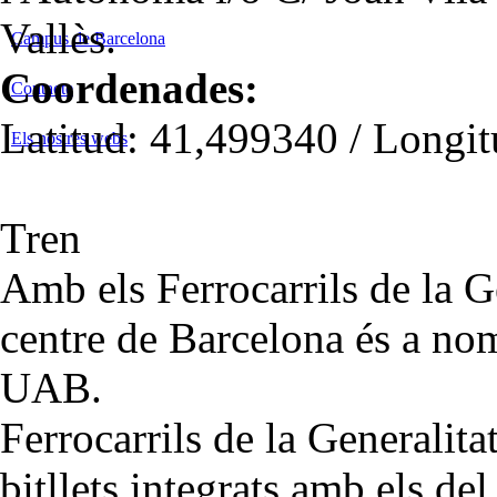
Vallès.
Campus de Barcelona
Coordenades:
Contacte
Latitud: 41,499340 / Longi
Els nostres webs
Tren
Amb els Ferrocarrils de la G
centre de Barcelona és a no
UAB.
Ferrocarrils de la Generalit
bitllets integrats amb els de