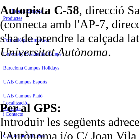
Autopista C-58
, direcció S
Espais i Serveis
Productes
(connecta amb l'AP-7, direcc
s'ha de prendre la calçada la
Formació per Empreses
Universitat Autònoma
.
University Residential Camps
Barcelona Campus Holidays
UAB Campus Esports
UAB Campus Plató
Localització,
Per al GPS:
Accessos
i Contacte
Introduir les següents adrece
l'Autònoma i/o C/ Joan Vila
Campus de Bellaterra