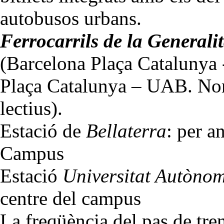
autobusos urbans.
Ferrocarrils de la Generali
(Barcelona Plaça Catalunya 
Plaça Catalunya – UAB. Nomé
lectius).
Estació de
Bellaterra
: per a
Campus
Estació
Universitat Autòno
centre del campus
La freqüència del pas de tre