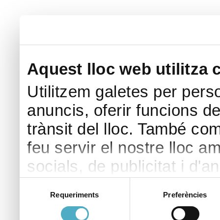
Aquest lloc web utilitza 
Utilitzem galetes per perso
anuncis, oferir funcions de 
trànsit del lloc. També co
feu servir el nostre lloc a
socials, de publicitat i d'a
seu torn, ells la poden c
Selecció
Requeriments
Preferències
de
hàgiu proporcionat o hagin 
consentiment