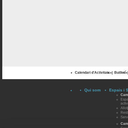
Calendari d'Activitats
|
Butlletí
Qui som
Espais i 
Camp
Espa
activ
Allo
Rest
Serv
Cam