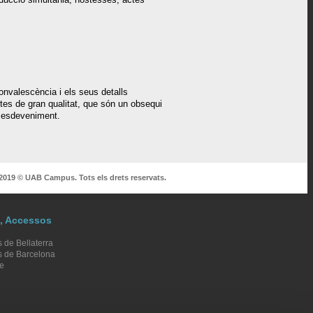
Convalescència i els seus detalls
ctes de gran qualitat, que són un obsequi
eu esdeveniment.
2019 © UAB Campus. Tots els drets reservats.
ó, Accessos
de Bellaterra
 de Barcelona
e