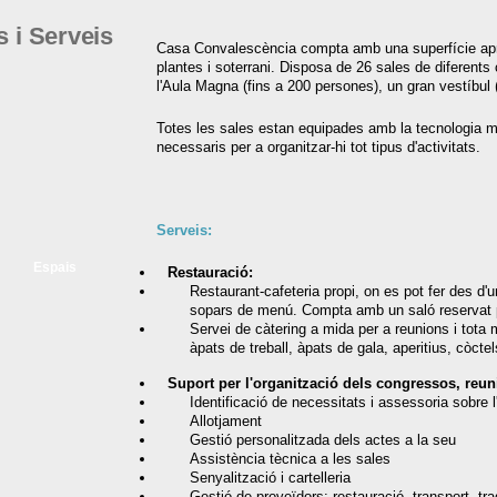
s i Serveis
Casa Convalescència compta amb una superfície apro
plantes i soterrani. Disposa de 26 sales de diferent
l'Aula Magna (fins a 200 persones), un gran vestíbul 
Totes les sales estan equipades amb la tecnologia mu
necessaris per a organitzar-hi tot tipus d'activitats.
Serveis:
Espais
Restauració:
Restaurant-cafeteria propi, on es pot fer des d'
sopars de menú. Compta amb un saló reservat pe
Servei de càtering a mida per a reunions i tot
àpats de treball, àpats de gala, aperitius, còctel
Suport per l'organització dels congressos, reuni
Identificació de necessitats i assessoria sobre 
Allotjament
Gestió personalitzada dels actes a la seu
Assistència tècnica a les sales
Senyalització i cartelleria
Gestió de proveïdors: restauració, transport, tr