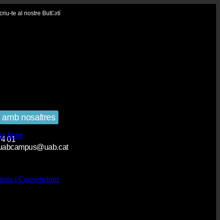
criu-te al nostre Butlletí
 amb nosaltres
re lliure
74 01
.uabcampus@uab.cat
ions i Convencions