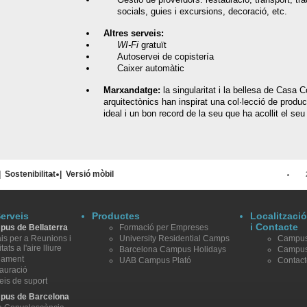
socials, guies i excursions, decoració, etc.
Altres serveis:
WI-Fi
gratuït
Autoservei de copistería
Caixer automàtic
Marxandatge:
la singularitat i la bellesa de Casa 
arquitectònics han inspirat una col·lecció de produ
ideal i un bon record de la seu que ha acollit el s
|
Sostenibilitat
|
Versió mòbil
Serveis
Productes
Localitzaci
i Contacte
us de Bellaterra
Formació per Empreses
is per a Reunions i
University Residential Camps
Campus 
itats a l'aire lliure
Barcelona Campus Holidays
Campus
tjament
UAB Campus Plató
Contact
auració
eis de suport
pus de Barcelona