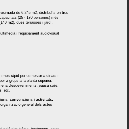
ximada de 6.245 m2, distribuïts en tres
s capacitats (25 - 170 persones) més
(148 m2), dues terrasses i jardí.
ltimèdia i l'equipament audiovisual
un mos ràpid per esmorzar a dinars i
r a grups a la planta superior.
a mena d'esdeveniments:
pausa café
,
s, etc.
ons, convencions i activitats:
l'organització general dels actes
aducció simultània, hostesses, actes