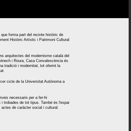
ue forma part del recinte històric de
ent Històric Artístic i Patrimoni Cultural
ns arquitectes del modernisme català del
mènech i Roura, Casa Convalescència és
a tradició i modernitat, tot oferint la
at.
rcer cicle de la Universitat Autònoma a
veis necessaris per a fer-hi
i trobades de tot tipus. També és l'espai
 actes de caràcter social i cultural.