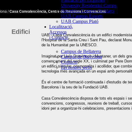
Formació per Empreses
University Residential Camps
Barcelona Campus Holidays
lona /
Casa Convalescència, Centre de Reunions i Convencions
UAB Campus Esports
UAB Campus Plató
Localització,
Edifici
Accessos
UAB - Casa Convalescència és un edifici modernista q
i Contacte
l'Hospital de la Santa Creu i Sant Pau, declarat Monum
de la Humanitat per la UNESCO.
Campus de Bellaterra
Imaginat per Lluís Domènech i Muntaner, un dels gra
Campus de Barcelona
començament del segle XX, i culminat per Pere Do
Contacte
un edifici singular, cosmopolita i acollidor, que combin
Els nostres webs
tecnologia més avançada en un espai amb personalit
És el centre de formació continuada i d'estudis de te
Barcelona i la seu de la Fundació UAB.
Casa Convalescència disposa de tots els espais i ser
convencions, congressos, reunions de treball, cursos 
idoni per a organitzar-hi celebracions, presentacions i