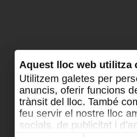
Aquest lloc web utilitza
Utilitzem galetes per perso
anuncis, oferir funcions de
trànsit del lloc. També c
feu servir el nostre lloc 
socials, de publicitat i d'
seu torn, ells la poden c
Selecció