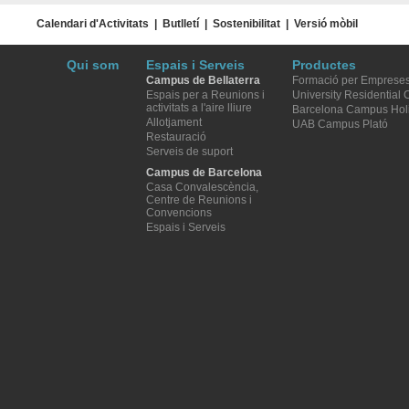
Calendari d'Activitats
|
Butlletí
|
Sostenibilitat
|
Versió mòbil
Qui som
Espais i Serveis
Productes
Campus de Bellaterra
Formació per Emprese
Espais per a Reunions i
University Residential
activitats a l'aire lliure
Barcelona Campus Hol
Allotjament
UAB Campus Plató
Restauració
Serveis de suport
Campus de Barcelona
Casa Convalescència,
Centre de Reunions i
Convencions
Espais i Serveis