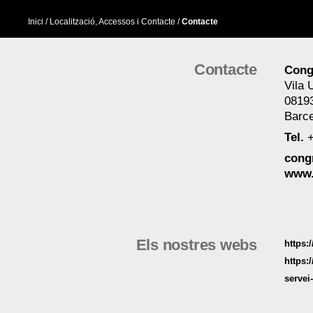
Inici
/ Localització, Accessos i Contacte /
Contacte
Contacte
Cong
Vila 
08193
Barc
Tel.
+
cong
www.
Els nostres webs
https:/
https:
servei