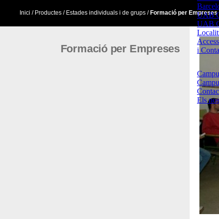
Barcel
Inici
/ Productes /
Estades individuals i de grups
/
Formació per Empreses
UAB C
UAB C
Localit
Access
Formació per Empreses
i Conta
Campus
Campus
Contac
Els no