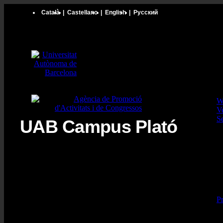
Català
|
Castellano
|
English
|
Русский
W
V
S
UAB Campus Plató
P