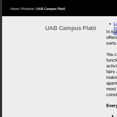
Home
/ Products /
UAB Campus Plató
L
UAB Campus Plató
Di
In bo
a
offer
sorts
You c
funct
activ
fairs
makin
apart
most 
const
Every