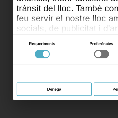
trànsit del lloc. També c
feu servir el nostre lloc 
socials, de publicitat i d'
seu torn, ells la poden c
Selecció
Requeriments
Preferències
de
hàgiu proporcionat o hagin
consentiment
heu fet dels seus serveis.
Denega
Pe