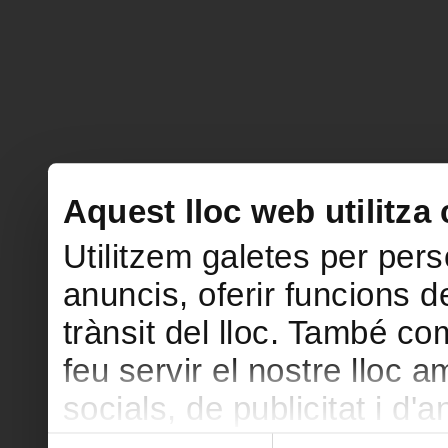
Aquest lloc web utilitza
Utilitzem galetes per perso
anuncis, oferir funcions de
trànsit del lloc. També c
feu servir el nostre lloc 
socials, de publicitat i d'
seu torn, ells la poden c
Selecció