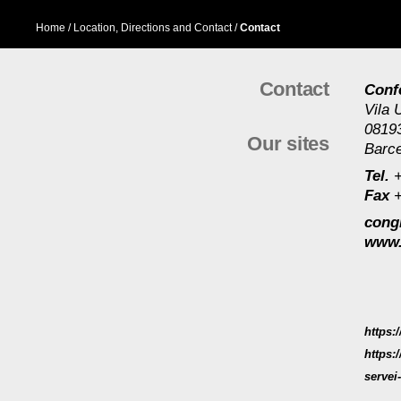
Home
/ Location, Directions and Contact /
Contact
Contact
Conf
Vila 
08193
Our sites
Barce
Tel.
+
Fax
+
cong
www.
https:/
https:
servei