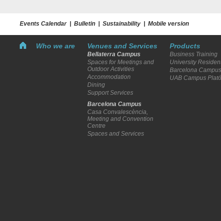
Events Calendar
|
Bulletin
|
Sustainability
|
Mobile version
Who we are
Venues and Services
Products
Bellaterra Campus
Business Training
Spaces for Meetings and
University Residen
Outdoor Activities
Barcelona Campus
Accommodation
UAB Campus Plat
Dining
Support Services
Barcelona Campus
Casa Convalescència,
Meeting and Convention
Centre
Spaces and Services