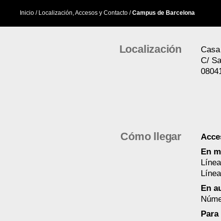
Inicio
/ Localización, Accesos y Contacto /
Campus de Barcelona
Localización
Casa
C/ Sa
0804
Cómo llegar
Acce
En m
Línea
Línea
En a
Númer
Para