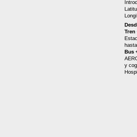
Intro
Latit
Longi
Desd
Tren
Estac
hasta
Bus 
AEROB
y cog
Hospi